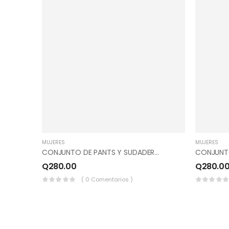
MUJERES
MUJERES
CONJUNTO DE PANTS Y SUDADERO COMBINADO, COLOR MARFIL, LILA JASPEADO.
Q
280.00
Q
280.0
( 0 Comentarios )