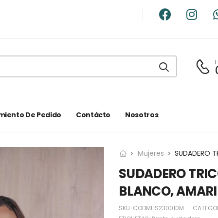
L
miento De Pedido
Contácto
Nosotros
Mujeres
SUDADERO TRIC
BLANCO, AMARI
SKU:
CODMHS230010M
CATEGO