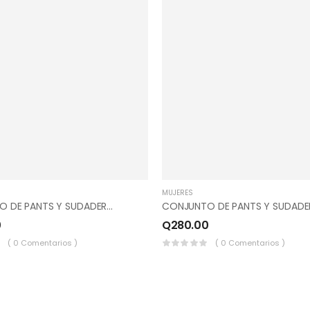
MUJERES
CONJUNTO DE PANTS Y SUDADERO, COMBINADO, COLOR GRIS PERLA, VERDE MILITAR.
0
Q
280.00
( 0 Comentarios )
( 0 Comentarios )