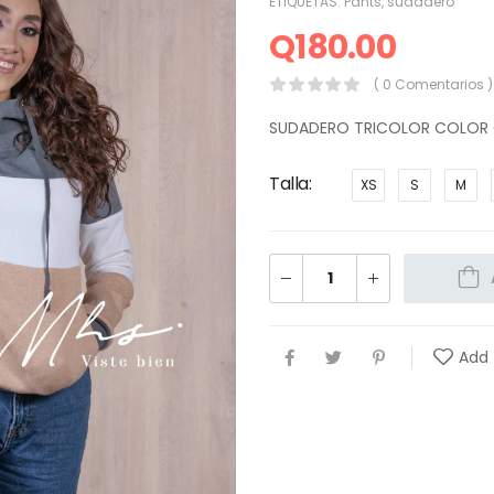
ETIQUETAS:
Pants
,
sudadero
Q
180.00
( 0 Comentarios )
SUDADERO TRICOLOR COLOR G
Talla
XS
S
M
Add 