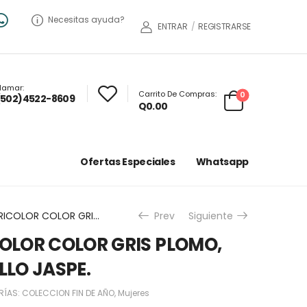
Necesitas ayuda?
ENTRAR
/
REGISTRARSE
lamar:
Carrito De Compras:
0
(502)4522-8609
Q
0.00
Ofertas Especiales
Whatsapp
SUDADERO TRICOLOR COLOR GRIS PLOMO, BLANCO, AMARILLO JASPE.
Prev
Siguiente
OLOR COLOR GRIS PLOMO,
LLO JASPE.
RÍAS:
COLECCION FIN DE AÑO
,
Mujeres