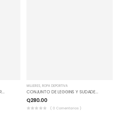
MUJERES
,
ROPA DEPORTIVA
CONJUNTO DE PANTS Y SUDADERO,MC, ZIPER, COLOR AZUL MARINO, GRIS PERLA.
CONJUNTO DE LEGGINS Y SUDADERO HOMBROS CAIDOS, COLOR PALORA, NEGRO.
Q
280.00
( 0 Comentarios )