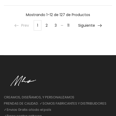
Mostrando
1–12 de 127
de Productos
…
Prev
1
2
3
11
Siguiente
CREAMOS, DISEÑAMOS, Y PERSONALIZAMOS
PRENDAS DE CALIDAD. ✓SOMOS FABRICANTES Y DISTRIBUIDORES
✓Envios Gratis a todo el país
✓Pago contra entrega