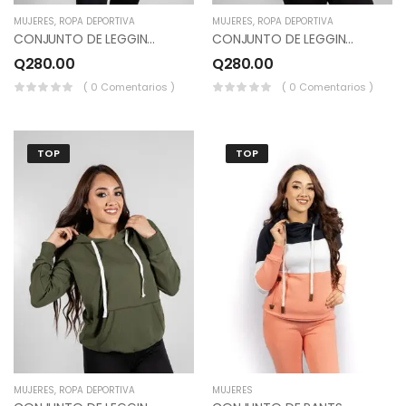
MUJERES
,
ROPA DEPORTIVA
MUJERES
,
ROPA DEPORTIVA
CONJUNTO DE LEGGINS Y SUDADERO DEPORTIVO COLOR NEGRO.
CONJUNTO DE LEGGINS Y SUDADERO HOMBROS CAIDOS, COLOR PALORA, NEGRO.
Q
280.00
Q
280.00
( 0 Comentarios )
( 0 Comentarios )
TOP
TOP
MUJERES
,
ROPA DEPORTIVA
MUJERES