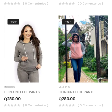
( 0 Comentarios )
( 0 Comentarios )
TOP
TOP
MUJERES
MUJERES
CONJUNTO DE PANTS Y SUDADERO COLOR CANELA.
CONJUNTO DE PANTS Y SUDADERO COLOR GRIS CLARO, PALOROSA.
Q
280.00
Q
280.00
( 0 Comentarios )
( 0 Comentarios )