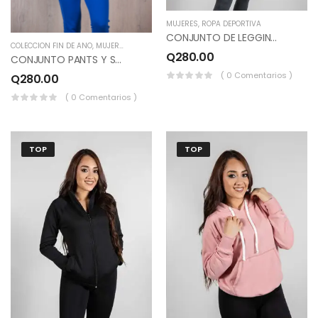
MUJERES
,
ROPA DEPORTIVA
CONJUNTO DE LEGGINS Y SUDADERO DEPORTIVO COLOR GRIS CLARO.
COLECCION FIN DE AÑO
,
MUJERES
Q
280.00
CONJUNTO PANTS Y SUDADERO HOMBRO CAIDO COLOR AZUL PAVO.
( 0 Comentarios )
Q
280.00
( 0 Comentarios )
TOP
TOP