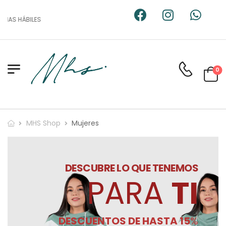
IAS HÁBILES
0
MHS Shop
Mujeres
DESCUBRE LO QUE TENEMOS
PARA
TI
DESCUENTOS DE HASTA 15
%