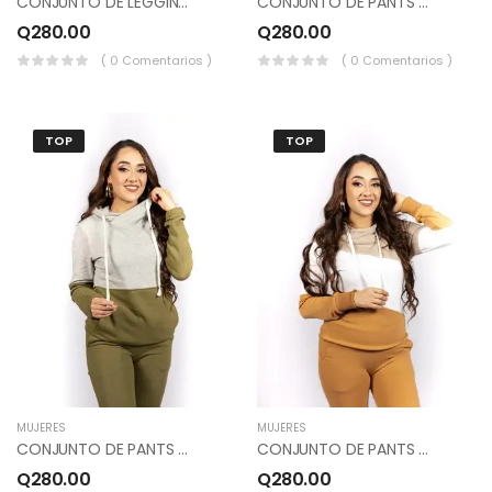
CONJUNTO DE LEGGINS Y SUDADERO HOMBROS CAIDOS, COLOR VERDE MILITAR, NEGRO.
CONJUNTO DE PANTS Y SUDADERO COLOR AZUL, BLANCO, SALMÓN.
Q
280.00
Q
280.00
( 0 Comentarios )
( 0 Comentarios )
TOP
TOP
MUJERES
MUJERES
CONJUNTO DE PANTS Y SUDADERO COLOR BEIGE JASPEADO, VERDE OLIVO.
CONJUNTO DE PANTS Y SUDADERO COLOR BEIGE, BLANCO, MOSTAZA.
Q
280.00
Q
280.00