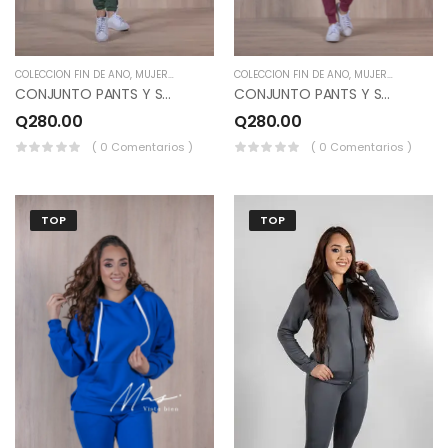
COLECCION FIN DE AÑO
,
MUJERES
COLECCION FIN DE AÑO
,
MUJERES
CONJUNTO PANTS Y SUDADERO COLOR VERDE JASPEADO.
CONJUNTO PANTS Y SUDADERO COMBINADO COLOR LILA, BLANCO, MORADO JASPEADO.
Q
280.00
Q
280.00
( 0 Comentarios )
( 0 Comentarios )
TOP
TOP