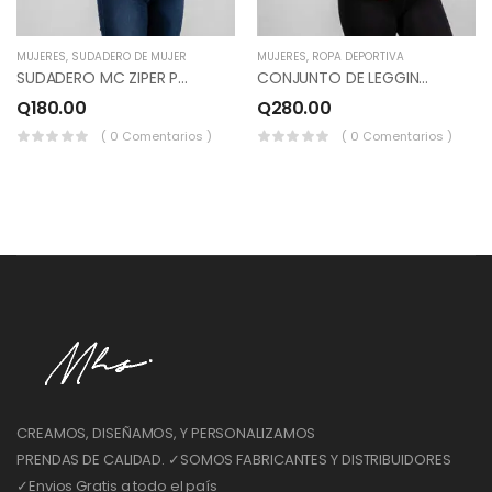
MUJERES
,
SUDADERO DE MUJER
MUJERES
,
ROPA DEPORTIVA
SUDADERO MC ZIPER PEQUEÑO, COLOR GRIS PERLA, CORINTO.
CONJUNTO DE LEGGINS Y SUDADERO HOMBROS CAIDOS, COLOR PALORA, NEGRO.
Q
180.00
Q
280.00
( 0 Comentarios )
( 0 Comentarios )
CREAMOS, DISEÑAMOS, Y PERSONALIZAMOS
PRENDAS DE CALIDAD. ✓SOMOS FABRICANTES Y DISTRIBUIDORES
✓Envios Gratis a todo el país