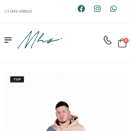
O 3 DIAS HÁBILES
0
TOP