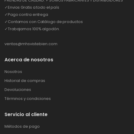
PRENDAS DE CALIDAD. ✓SOMOS FABRICANTES Y DISTRIBUIDORES
✓Envios Gratis a todo el país
✓Pago contra entrega
✓Contamos con Catálogo de productos
✓Trabajamos 100% algodón.
ventas@mhsvistebien.com
Acerca de nosotros
Nosotros
Historial de compras
Devoluciones
Términos y condiciones
Servicio al cliente
Métodos de pago