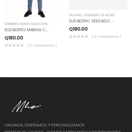
MUJERES
,
SUDADERO DE MUJER
SUDADERO SESGADO #3 COLOR GRIS JASPEADO, BEIGE, VERDE MENTA.
HOMBRES
,
NUEVA COLECCION
,
SUDADERO DE HOMBRE
Q
180.00
SUDADERO MANGA CORRIDA Color. AZUL PAVO.
( 0 Comentarios )
Q
180.00
( 0 Comentarios )
CREAMOS, DISEÑAMOS, Y PERSONALIZAMOS