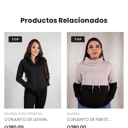
Productos Relacionados
TOP
TOP
MUJERES
,
ROPA DEPORTIVA
MUJERES
CONJUNTO DE LEGGINS Y SUDADERO DEPORTIVO COLOR NEGRO.
CONJUNTO DE PANTS Y SUDADERO CUELLO ALTO, COLOR LILA, NEGRO.
Q
280.00
Q
280.00