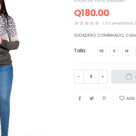
ETIQUETAS:
Pants
,
sudadero
Q
180.00
( 0 Comentarios )
SUDADERO COMBINADO, Color. 
Talla
XS
S
M
Add 