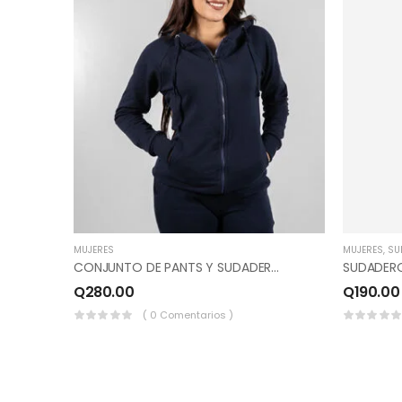
MUJERES
MUJERES
,
SU
CONJUNTO DE PANTS Y SUDADERO,MC, ZIPER COLOR AZUL MARINO.
Q
280.00
Q
190.00
( 0 Comentarios )