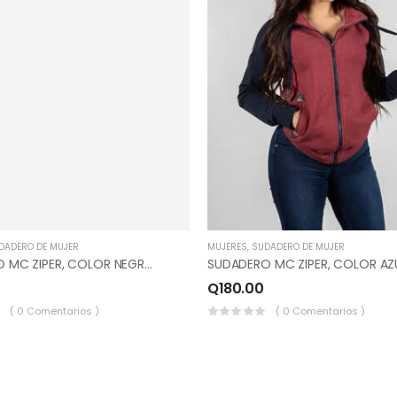
DADERO DE MUJER
MUJERES
,
SUDADERO DE MUJER
SUDADERO MC ZIPER, COLOR NEGRO.
Q
180.00
( 0 Comentarios )
( 0 Comentarios )