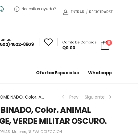
Necesitas ayuda?
ENTRAR
/
REGISTRARSE
lamar:
Carrito De Compras:
0
(502)4522-8609
Q
0.00
Ofertas Especiales
Whatsapp
SUDADERO COMBINADO, Color. ANIMAL PRINT BEIGE, BEIGE, VERDE MILITAR OSCURO.
Prev
Siguiente
INADO, Color. ANIMAL
IGE, VERDE MILITAR OSCURO.
ORÍAS:
Mujeres
,
NUEVA COLECCION