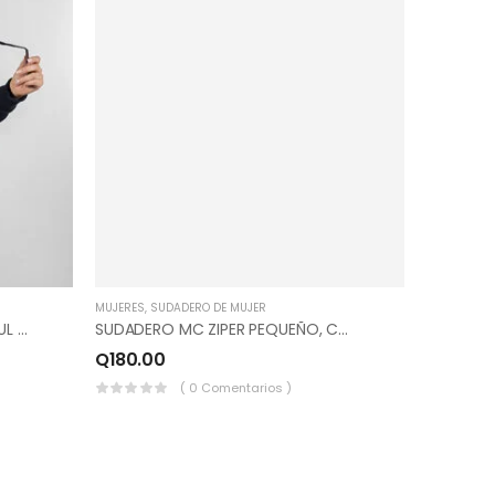
MUJERES
,
SUDADERO DE MUJER
SUDADERO MC ZIPER, COLOR AZUL MARINO, ROJO JASPEADO.
SUDADERO MC ZIPER PEQUEÑO, COLOR GRIS PERLA, CORINTO.
Q
180.00
( 0 Comentarios )