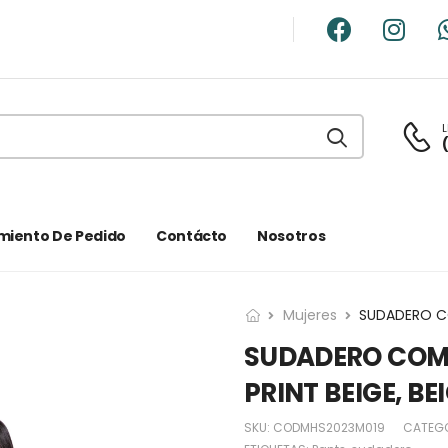
L
miento De Pedido
Contácto
Nosotros
Mujeres
SUDADERO COMB
PRINT BEIGE, BE
SKU:
CODMHS2023M019
CATEG