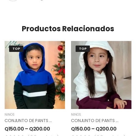
Productos Relacionados
TOP
TOP
NIÑOS
NIÑOS
CONJUNTO DE PANTS Y SUDADERO COLOR AZUL, BLANCO, NEGRO.
CONJUNTO DE PANTS Y SUDADERO COLOR UVA, MARFIL.
Q
150.00
–
Q
200.00
Q
150.00
–
Q
200.00