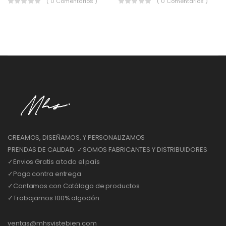
( 0 Comentarios )
( 0 Comentarios )
CREAMOS, DISEÑAMOS, Y PERSONALIZAMOS
PRENDAS DE CALIDAD. ✓SOMOS FABRICANTES Y DISTRIBUIDORES
✓Envios Gratis a todo el país
✓Pago contra entrega
✓Contamos con Catálogo de productos
✓Trabajamos 100% algodón.
ventas@mhsvistebien.com