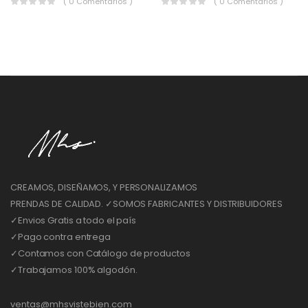
( 0 Comentarios )
( 0 Comentarios )
CREAMOS, DISEÑAMOS, Y PERSONALIZAMOS
PRENDAS DE CALIDAD. ✓SOMOS FABRICANTES Y DISTRIBUIDORES
✓Envios Gratis a todo el país
✓Pago contra entrega
✓Contamos con Catálogo de productos
✓Trabajamos 100% algodón.
ventas@mhsvistebien.com