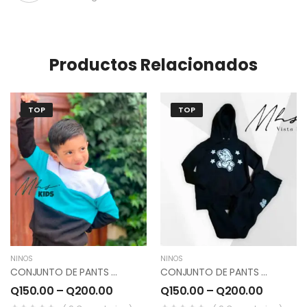
Productos Relacionados
TOP
TOP
NIÑOS
NIÑOS
CONJUNTO DE PANTS Y SUDADERO COLOR BLANCO, TURQUESA, NEGRO.
CONJUNTO DE PANTS Y SUDADERO COLOR NEGRO.
Q
150.00
–
Q
200.00
Q
150.00
–
Q
200.00