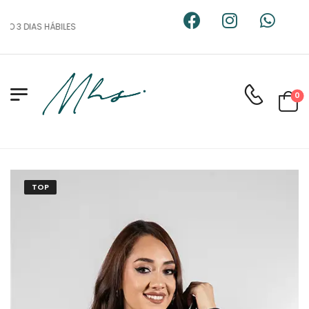
O 3 DIAS HÁBILES
0
TOP