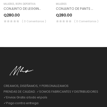
MUJERES
,
ROPA DEPORTIVA
MUJERES
CONJUNTO DE LEGGINS Y SUDADERO DEPORTIVO COLOR NEGRO.
CONJUNTO DE PANTS Y SUDADERO COMBINADO, COLOR MARFIL, LILA JASPEADO.
Q
280.00
Q
280.00
( 0 Comentarios )
( 0 Comentarios )
CREAMOS, DISEÑAMOS, Y PERSONALIZAMOS
PRENDAS DE CALIDAD. ✓SOMOS FABRICANTES Y DISTRIBUIDORES
✓Envios Gratis a todo el país
✓Pago contra entrega