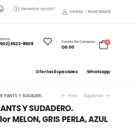
Necesitas ayuda?
ENTRAR
/
REGISTRARSE
lamar:
Carrito De Compras:
0
(502)4522-8609
Q
0.00
Ofertas Especiales
Whatsapp
CONJUNTO DE PANTS Y SUDADERO. COMBINADO Color MELON, GRIS PERLA, AZUL MARINO
Prev
Siguiente
ANTS Y SUDADERO.
r MELON, GRIS PERLA, AZUL