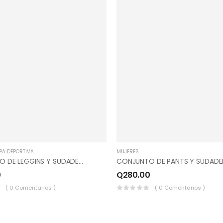
PA DEPORTIVA
MUJERES
CONJUNTO DE LEGGINS Y SUDADERO HOMBROS CAIDOS, COLOR PALORA, NEGRO.
0
Q
280.00
( 0 Comentarios )
( 0 Comentarios )