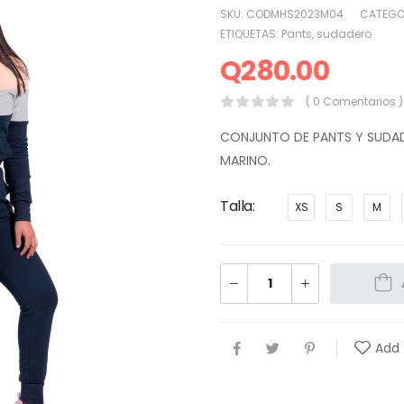
SKU:
CODMHS2023M04
CATEGO
ETIQUETAS:
Pants
,
sudadero
Q
280.00
( 0 Comentarios )
CONJUNTO DE PANTS Y SUDADE
MARINO.
Talla
XS
S
M
Add 