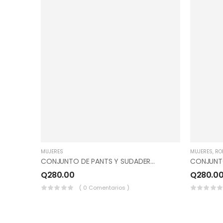
MUJERES
MUJERES
,
RO
CONJUNTO DE PANTS Y SUDADERO, PICOS, COLOR GRIS PERLA, MENTA, AZUL MARINO.
Q
280.00
Q
280.0
( 0 Comentarios )