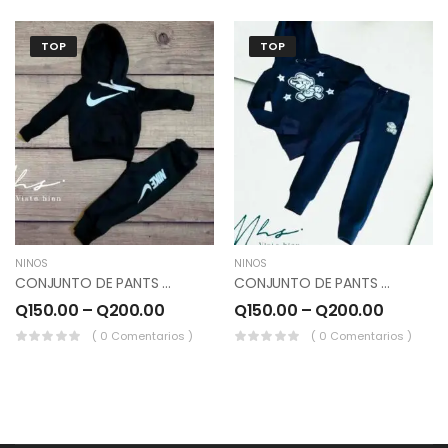
TOP
TOP
NIÑOS
NIÑOS
CONJUNTO DE PANTS Y SUDADERO COLOR NEGRO (NIKE).
CONJUNTO DE PANTS Y SUDADERO COLOR AZUL MARINO.
Q
150.00
–
Q
200.00
Q
150.00
–
Q
200.00
( 0 Comentarios )
( 0 Comentarios )